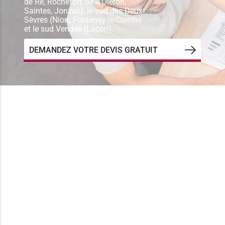
de Ré, Rochefort, Ile d’Oléron,
Saintes, Jonzac), le sud des Deux-
Sèvres (Niort, Fontenay-le-Comte)
et le sud Vendée (Luçon).
DEMANDEZ VOTRE DEVIS GRATUIT