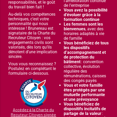
l’amélioration continue
responsabilités, et le goût
de l’entreprise
du travail bien fait !
Vous avez la possibilité
Au-delà vos compétences
d’évoluer grâce à la
techniques, c’est votre
formation continue
personnalité qui nous
Les femmes sont les
intéresse ! Brunereau est
bienvenues
, avec des
signataire de la Charte du
horaires adaptés à vie
Recruteur Citoyen : vos
de famille
engagements civils sont
Vous bénéficiez de tous
valorisés, dès lors qu’ils
les dispositifs
dénotent d’une implication
d’accompagnement et
sincère.
de protection du
bâtiment
: convention
Vous vous reconnaissez ?
collective, évolution
Postulez en complétant le
régulière des
formulaire ci-dessous.
rémunérations, caisses
des congés payés
Vous et votre famille
êtes protégés par une
mutuelle performante
et une prévoyance
Vous bénéficiez de
dispositifs incitatifs de
Accédez à la Charte du
partage de la valeur
:
Recuteur Citoyen signée