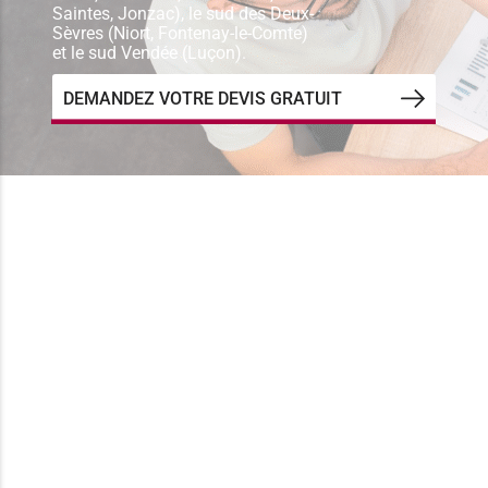
Saintes, Jonzac), le sud des Deux-
Sèvres (Niort, Fontenay-le-Comte)
et le sud Vendée (Luçon).
DEMANDEZ VOTRE DEVIS GRATUIT