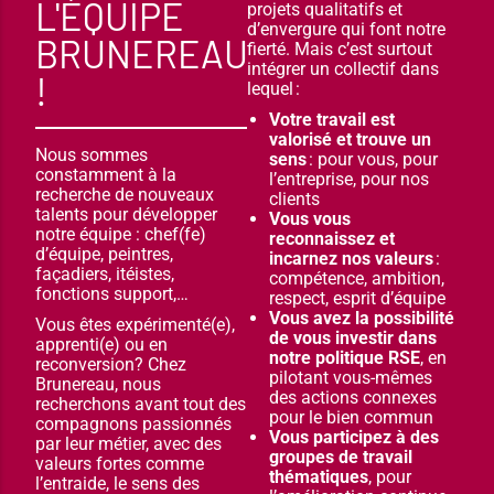
L'ÉQUIPE
projets qualitatifs et
d’envergure qui font notre
BRUNEREAU
fierté. Mais c’est surtout
intégrer un collectif dans
!
lequel :
Votre travail est
valorisé et trouve un
Nous sommes
sens
: pour vous, pour
constamment à la
l’entreprise, pour nos
recherche de nouveaux
clients
talents pour développer
Vous vous
notre équipe : chef(fe)
reconnaissez et
d’équipe, peintres,
incarnez nos valeurs
:
façadiers, itéistes,
compétence, ambition,
fonctions support,…
respect, esprit d’équipe
Vous avez la possibilité
Vous êtes expérimenté(e),
de vous investir dans
apprenti(e) ou en
notre politique RSE
, en
reconversion? Chez
pilotant vous-mêmes
Brunereau, nous
des actions connexes
recherchons avant tout des
pour le bien commun
compagnons passionnés
Vous participez à des
par leur métier, avec des
groupes de travail
valeurs fortes comme
thématiques
, pour
l’entraide, le sens des