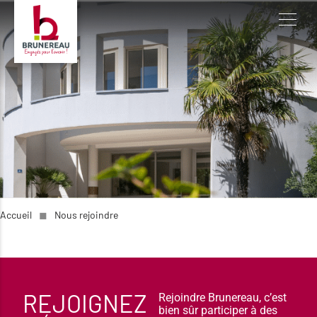
Accueil
◼︎
Nous rejoindre
REJOIGNEZ
Rejoindre Brunereau, c’est
bien sûr participer à des