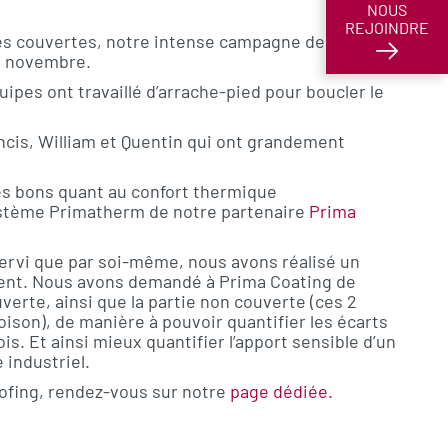
NOUS
REJOINDRE
es couvertes, notre intense campagne de Cool
e novembre.
ipes ont travaillé d’arrache-pied pour boucler le
cis, William et Quentin qui ont grandement
rès bons quant au confort thermique
ystème Primatherm de notre partenaire
Prima
servi que par soi-même, nous avons réalisé un
ment. Nous avons demandé à Prima Coating de
uverte, ainsi que la partie non couverte (ces 2
oison), de manière à pouvoir quantifier les écarts
s. Et ainsi mieux quantifier l’apport sensible d’un
 industriel.
oofing, rendez-vous sur notre
page dédiée.