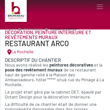
Accueil
◼︎
Réalisations
◼︎
Restaurant ARCO
DÉCORATION
,
PEINTURE INTÉRIEURE ET
REVÊTEMENTS MURAUX
RESTAURANT ARCO
La Rochelle
DESCRIPTIF DU CHANTIER
Nous avons réalisé les
peintures décoratives
et la
pose des revêtement muraux
de ce restaurant
haut de gamme relié à la Maison des
Ambassadeurs, hôtel ***** situé rue du Minage à La
Rochelle.
Le projet était géré par la cabinet DET, épaulé par
Octant Design pour la décoration intérieure.
La difficulté de ce chantier était de donner une
homogénéité d’ensemble dans des teintes