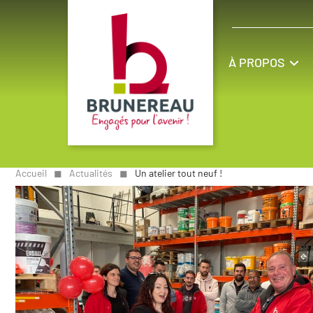
À PROPOS
Accueil
◼︎
Actualités
◼︎
Un atelier tout neuf !